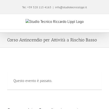
Tel: +39 328 115 4163
|
info@studiotecnicolippi.it
Corso Antincendio per Attività a Rischio Basso
Corso Antincendio per Attività
a Rischio Basso
21 Febbraio 2017 @ 14:00
-
18:00
Questo evento è passato.
|
A PARTIRE DA € 81,08