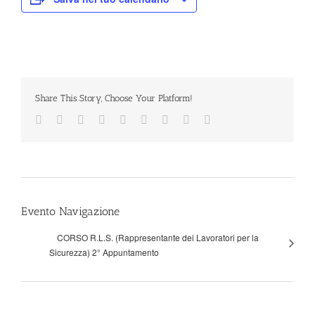
Share This Story, Choose Your Platform!
Facebook
Twitter
Linkedin
Reddit
Tumblr
Google+
Pinterest
Vk
Email
Evento Navigazione
CORSO R.L.S. (Rappresentante dei Lavoratori per la
Sicurezza) 2° Appuntamento