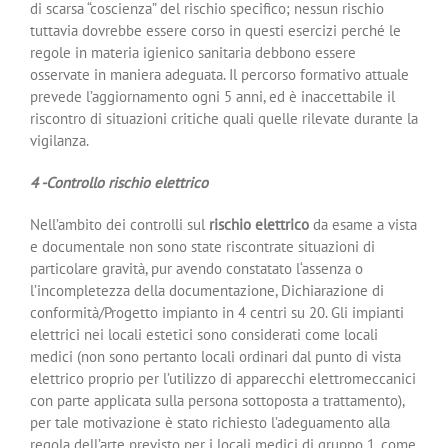
di scarsa “coscienza” del rischio specifico; nessun rischio
tuttavia dovrebbe essere corso in questi esercizi perché le
regole in materia igienico sanitaria debbono essere
osservate in maniera adeguata. Il percorso formativo attuale
prevede l’aggiornamento ogni 5 anni, ed è inaccettabile il
riscontro di situazioni critiche quali quelle rilevate durante la
vigilanza.
4 -Controllo rischio elettrico
Nell’ambito dei controlli sul
rischio elettrico
da esame a vista
e documentale non sono state riscontrate situazioni di
particolare gravità, pur avendo constatato l‘assenza o
l’incompletezza della documentazione, Dichiarazione di
conformità/Progetto impianto in 4 centri su 20. Gli impianti
elettrici nei locali estetici sono considerati come locali
medici (non sono pertanto locali ordinari dal punto di vista
elettrico proprio per l’utilizzo di apparecchi elettromeccanici
con parte applicata sulla persona sottoposta a trattamento),
per tale motivazione è stato richiesto l’adeguamento alla
regola dell’arte previsto per i locali medici di gruppo 1, come